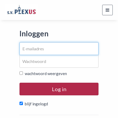
Toggl
navig
Inloggen
wachtwoord weergeven
Log in
blijf ingelogd