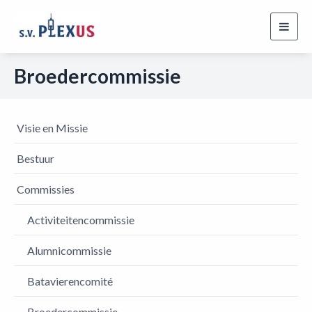
Toggl
navig
Broedercommissie
Visie en Missie
Bestuur
Commissies
Activiteitencommissie
Alumnicommissie
Batavierencomité
Broedercommissie