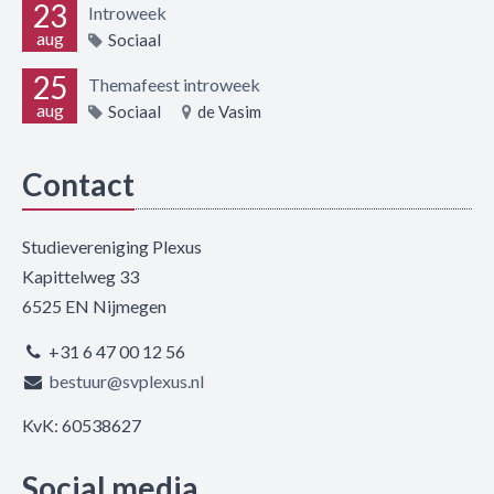
23
Introweek
aug
Sociaal
25
Themafeest introweek
aug
Sociaal
de Vasim
Contact
Studievereniging Plexus
Kapittelweg 33
6525 EN Nijmegen
+31 6 47 00 12 56
bestuur@svplexus.nl
KvK: 60538627
Social media