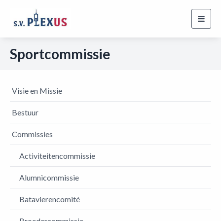
Toggl
navig
Sportcommissie
Visie en Missie
Bestuur
Commissies
Activiteitencommissie
Alumnicommissie
Batavierencomité
Broedercommissie