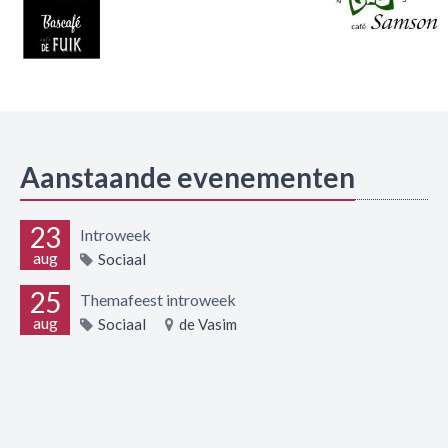
Aanstaande evenementen
23
Introweek
aug
Sociaal
25
Themafeest introweek
aug
Sociaal
de Vasim