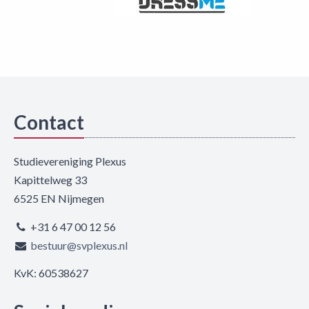
Contact
Studievereniging Plexus
Kapittelweg 33
6525 EN Nijmegen
+31 6 47 00 12 56
bestuur@svplexus.nl
KvK: 60538627